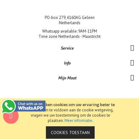
PO-box 279, 6160AG Geleen
Netherlands
Whatsapp available: 9AM-11PM
Time zone Netherlands - Maastricht
Service
Info
Mijn Maat
Wij gebruiken cookies om uw ervaring beter te
maken.
Om te voldoen aan de cookie wetgeving,
Copyright © 2019 Bene-Lux Jewels bv BTW: NL857390156B01 KvK:
vragen we uw toestemming om de cookies te
68319193 . All rights reserved.
plaatsen.
Meer informatie
.
COOKIES TOESTAAN