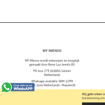
Pura Medaillon (9mm)
Creoli Earrings 14k
Insignia
Grande Insignia (33mm)
Cat's Eye (33mm)
Cover (33mm)
Crystal Faceted (33mm)
Enamel (33mm)
MY IMENSO
Grande Shell Mosaic (33mm)
Fantasy (33mm)
MY iMenso wordt ontworpen en mogelijk
Flora (33mm)
gemaakt door Bene-Lux Jewels BV.
Fusion (33mm)
PO-box 279, 6160AG Geleen
Netherlands
Grande Gemstone (33mm)
Whatsapp available: 9AM-11PM
Glamour (33mm)
Time zone Netherlands - Maastricht
Leather (33mm)
Murano (33mm)
Wij gebruiken c
toestemming om d
Shell (33mm)
Copyright © 2019 Bene-Lux Jewels bv BTW: NL857390156B01