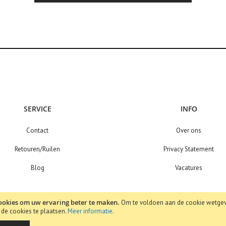
SERVICE
INFO
Contact
Over ons
Retouren/Ruilen
Privacy Statement
Blog
Vacatures
ookies om uw ervaring beter te maken.
Om te voldoen aan de cookie wetgev
e cookies te plaatsen.
Meer informatie
.
 KvK: 68319193 . All rights reserved.