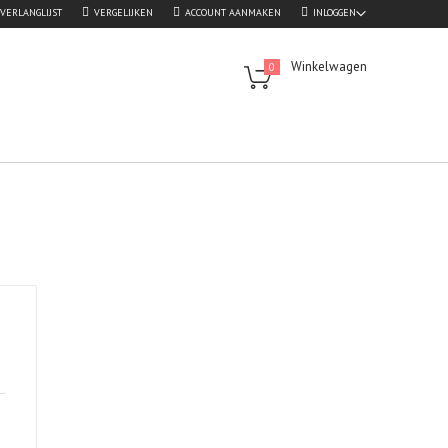
VERLANGLIJST
VERGELIJKEN
ACCOUNT AANMAKEN
INLOGGEN
Winkelwagen
0