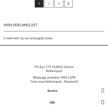
Pagina
U
1
Pagina
Pagina
Pagina
Volgende
2
3
lees
momenteel
MIJN VERLANGLIJST
pagina
U hebt niets op uw verlanglijst staan.
PO-box 279, 6160AG Geleen
Netherlands
Whatsapp available: 9AM-11PM
Time zone Netherlands - Maastricht
Service
Info