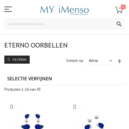
Ga
naar
0
de
inhoud
ZOE
ETERNO OORBELLEN
FILTEREN
Van
Sorteer op
hoo
naar
laag
SELECTIE VERFIJNEN
sort
Producten
1
-
16
van
43