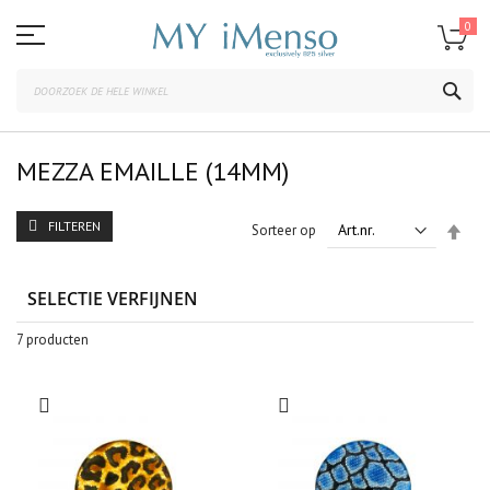
Ga
naar
0
de
inhoud
ZOE
MEZZA EMAILLE (14MM)
FILTEREN
Van
Sorteer op
hoo
naar
laag
SELECTIE VERFIJNEN
sort
7
producten