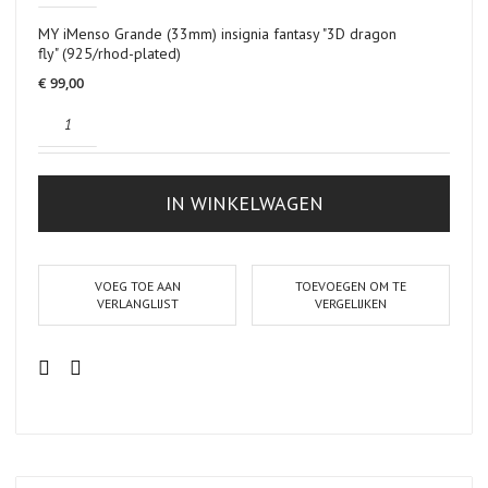
MY iMenso Grande (33mm) insignia fantasy "3D dragon
fly" (925/rhod-plated)
€ 99,00
IN WINKELWAGEN
VOEG TOE AAN
TOEVOEGEN OM TE
VERLANGLIJST
VERGELIJKEN