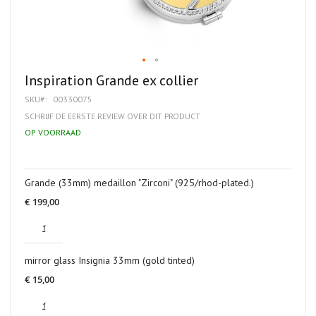
Ga
Inspiration Grande ex collier
naar
SKU
00330075
het
begin
SCHRIJF DE EERSTE REVIEW OVER DIT PRODUCT
van
OP VOORRAAD
de
afbeeldingen-
gallerij
Gegroepeerde
Grande (33mm) medaillon "Zirconi" (925/rhod-plated.)
productitems
€ 199,00
mirror glass Insignia 33mm (gold tinted)
€ 15,00