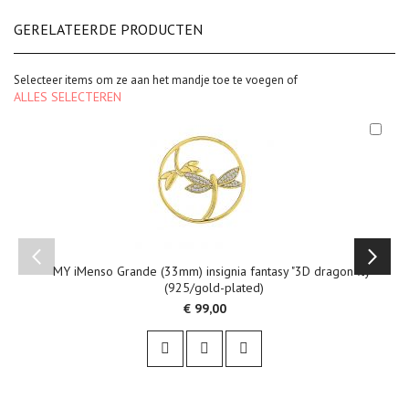
GERELATEERDE PRODUCTEN
Selecteer items om ze aan het mandje toe te voegen of
ALLES SELECTEREN
In
Win
MY iMenso Grande (33mm) insignia fantasy "3D dragon fly"
(925/gold-plated)
€ 99,00