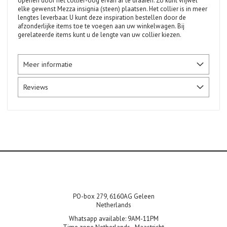
openen door het collier-oog ervan af te draaien. Zo kunt vrijwel
elke gewenst Mezza insignia (steen) plaatsen. Het collier is in meer
lengtes leverbaar. U kunt deze inspiration bestellen door de
afzonderlijke items toe te voegen aan uw winkelwagen. Bij
gerelateerde items kunt u de lengte van uw collier kiezen.
Meer informatie
Reviews
PO-box 279, 6160AG Geleen
Netherlands
Whatsapp available: 9AM-11PM