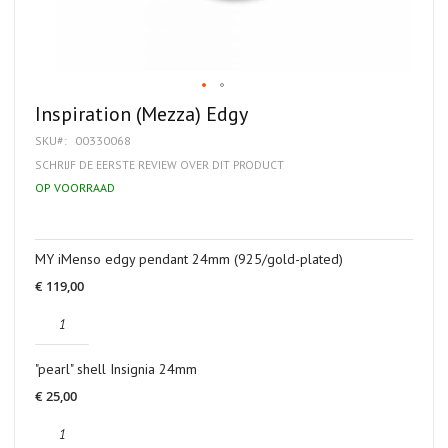
Ga
Inspiration (Mezza) Edgy
naar
SKU
00330068
het
begin
SCHRIJF DE EERSTE REVIEW OVER DIT PRODUCT
van
OP VOORRAAD
de
afbeeldingen-
gallerij
Gegroepeerde
MY iMenso edgy pendant 24mm (925/gold-plated)
productitems
€ 119,00
"pearl" shell Insignia 24mm
€ 25,00