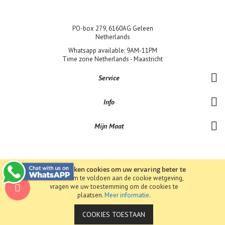
PO-box 279, 6160AG Geleen
Netherlands
Whatsapp available: 9AM-11PM
Time zone Netherlands - Maastricht
Service
Info
Mijn Maat
Wij gebruiken cookies om uw ervaring beter te
maken.
Om te voldoen aan de cookie wetgeving,
Copyright © 2019 Bene-Lux Jewels bv BTW: NL857390156B01 KvK:
vragen we uw toestemming om de cookies te
68319193 . All rights reserved.
plaatsen.
Meer informatie
.
COOKIES TOESTAAN