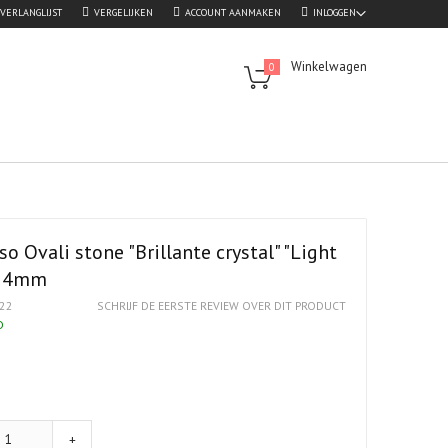
VERLANGLIJST
VERGELIJKEN
ACCOUNT AANMAKEN
INLOGGEN
Winkelwagen
0
o Ovali stone "Brillante crystal" "Light
 14mm
22
SCHRIJF DE EERSTE REVIEW OVER DIT PRODUCT
D
+