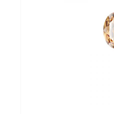
Spring 2023
Eterno
Eterno Ringen
Eterno Colliers
Eterno Oorbellen
Eterno Pendant
Eterno Armband
Medaillon
Grande Medallions (33mm)
Goccia Medallions (25mm)
Rettangolo Medallions (26mm)
Mezza Medallions (24mm)
Ovali Medallions (18mm)
Goccy Medallions (15mm)
Piccola Medallion (14mm)
Ovali Medallions (14mm)
Quadrati Medallions (13mm)