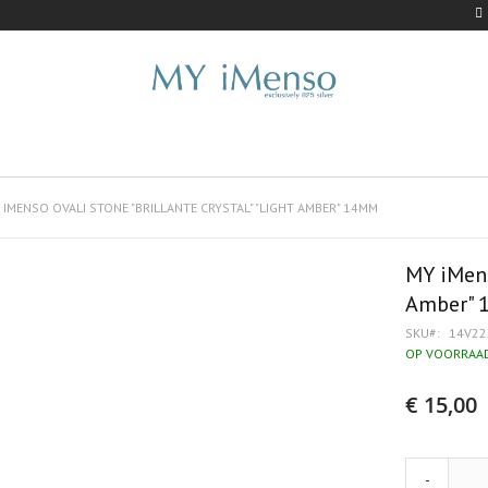
 IMENSO OVALI STONE "BRILLANTE CRYSTAL" "LIGHT AMBER" 14MM
MY iMens
Amber"
SKU
14V22
OP VOORRAA
€ 15,00
-